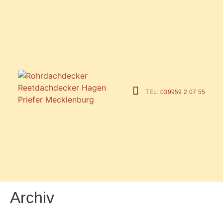
TEL: 039959 2 07 55
Warum ein Rohrdach?
Archiv