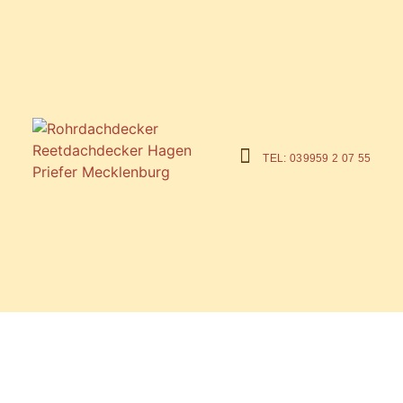
TEL: 039959 2 07 55
Warum ein Rohrdach?